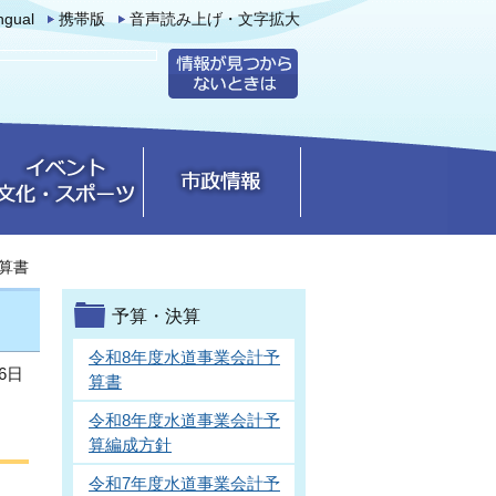
ingual
携帯版
音声読み上げ・文字拡大
算書
予算・決算
令和8年度水道事業会計予
6日
算書
令和8年度水道事業会計予
算編成方針
令和7年度水道事業会計予