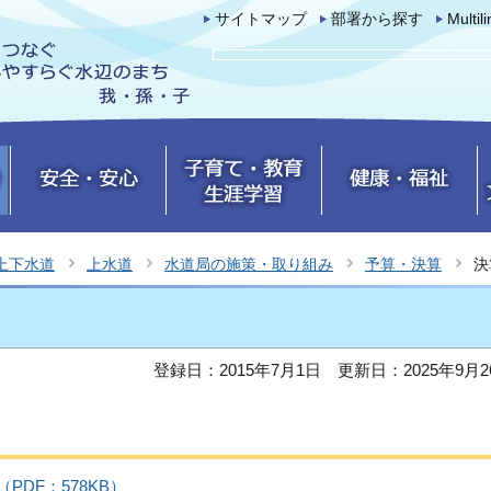
サイトマップ
部署から探す
Multil
上下水道
上水道
水道局の施策・取り組み
予算・決算
決
登録日：2015年7月1日
更新日：2025年9月2
DF：578KB）