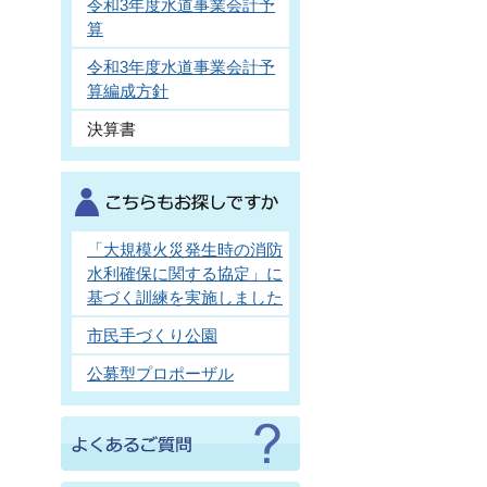
令和3年度水道事業会計予
算
令和3年度水道事業会計予
算編成方針
決算書
「大規模火災発生時の消防
水利確保に関する協定」に
基づく訓練を実施しました
市民手づくり公園
公募型プロポーザル