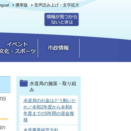
ingual
携帯版
音声読み上げ・文字拡大
水道局の施策・取り組
み
7日
水道局のお金はどう動いた
か／令和2年度から令和6
年度までの5年間の資金推
移
国の
水道事業経営方針