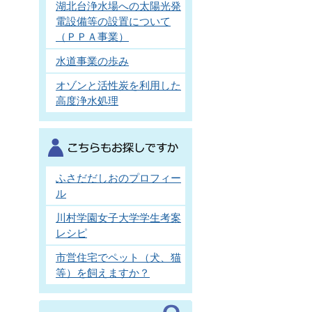
湖北台浄水場への太陽光発
電設備等の設置について
（ＰＰＡ事業）
水道事業の歩み
オゾンと活性炭を利用した
高度浄水処理
ふさだだしおのプロフィー
ル
川村学園女子大学学生考案
レシピ
市営住宅でペット（犬、猫
等）を飼えますか？