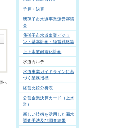
予算・決算
我孫子市水道事業運営審議
会
我孫子市水道事業ビジョ
ン・基本計画・経営戦略等
上下水道耐震化計画
水道カルテ
水道事業ガイドラインに基
づく業務指標
頭へ
経営比較分析表
公営企業決算カード（上水
道）
新しい技術を活用した漏水
調査手法及び調査結果