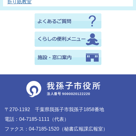
折り紙教室
〒270-1192 千葉県我孫子市我孫子1858番地
電話：04-7185-1111（代表）
ファクス：04-7185-1520（秘書広報課広報室）