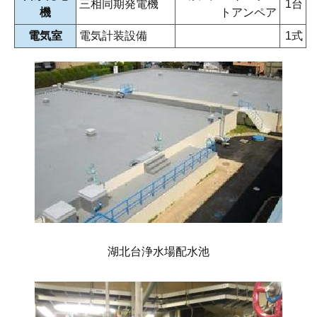
三相同期発電機
1台
機
トアンペア
電気室
電気計装設備
1式
湖北台浄水場配水池