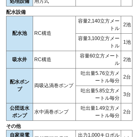
処理設備
用方式
配水設備
容量2,140立方メー
2池
トル
配水池
RC構造
容量3,100立方メー
1池
トル
容量60立方メート
吸水井
RC構造
2池
ル
吐出量5.76立方メ
2台
ートル毎分
配水ポン
両吸込渦巻ポンプ
プ
吐出量5.85立方メ
3台
ートル毎分
公団送水
吐出量1.49立方メ
水中渦巻ポンプ
2台
ポンプ
ートル毎分
その他
自家発電
出力1,000キロボル