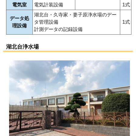
電気室
電気計装設備
1式
湖北台・久寺家・妻子原浄水場のデー
データ処
タ管理設備
1式
理設備
計測データの記録設備
湖北台浄水場