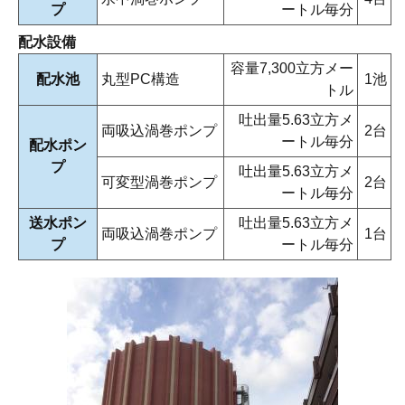
プ
ートル毎分
配水設備
容量7,300立方メー
配水池
丸型PC構造
1池
トル
吐出量5.63立方メ
両吸込渦巻ポンプ
2台
ートル毎分
配水ポン
プ
吐出量5.63立方メ
可変型渦巻ポンプ
2台
ートル毎分
送水ポン
吐出量5.63立方メ
両吸込渦巻ポンプ
1台
プ
ートル毎分