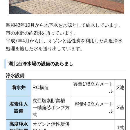
昭和43年10月から地下水を水源として給水しています。
市の水源の約2割を賄っています。
平成7年4月からは、オゾンと活性炭を利用した高度浄水
処理を施した水を送り出しています。
湖北台浄水場の設備のあらまし
浄水設備
容量178立方メート
着水井
RC構造
2池
ル
次亜塩素貯留槽
塩素注入
容量4.0立方メート
一軸偏芯ポンプ方
2基
設備
ル
式
高度浄水
オゾンと活性炭併
1式