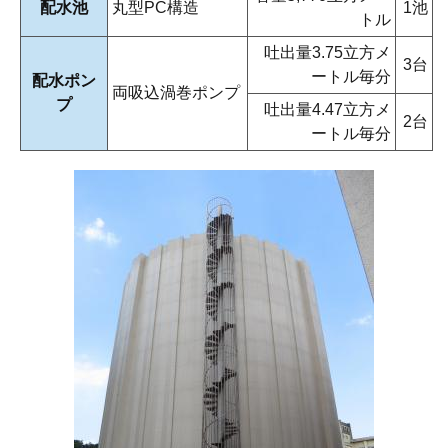
配水池
丸型PC構造
1池
トル
吐出量3.75立方メ
3台
ートル毎分
配水ポン
両吸込渦巻ポンプ
プ
吐出量4.47立方メ
2台
ートル毎分