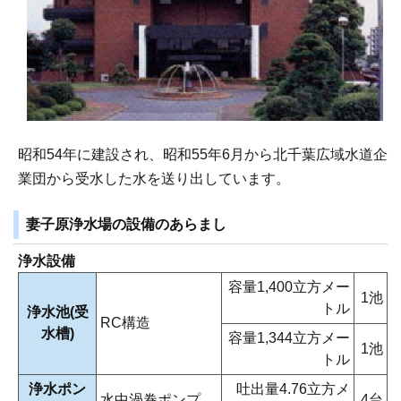
昭和54年に建設され、昭和55年6月から北千葉広域水道企
業団から受水した水を送り出しています。
妻子原浄水場の設備のあらまし
浄水設備
容量1,400立方メー
1池
トル
浄水池(受
RC構造
水槽)
容量1,344立方メー
1池
トル
浄水ポン
吐出量4.76立方メ
水中渦巻ポンプ
4台