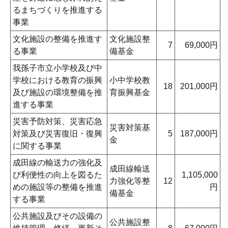
るまちづくりを推進する
事業
文化施設の整備を推進す
文化施設整
7
69,000円
る事業
備基金
我孫子市立小学校及び中
学校における教育の振興
小中学校教
18
201,000円
及び施設の環境整備を推
育振興基金
進する事業
災害予防対策、災害応急
災害対策基
対策及び災害復旧・復興
5
187,000円
金
に関する事業
成田線の輸送力の強化及
成田線輸送
び利便性の向上を図るた
1,105,000
力強化等整
12
めの施設等の整備を推進
円
備基金
する事業
公共施設及びその設備の
公共施設整