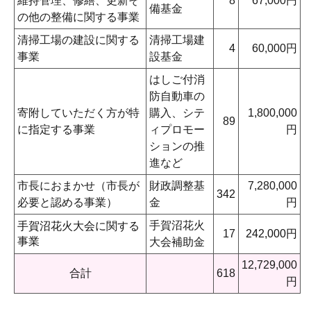
維持管理、修繕、更新そ
8
67,000円
備基金
の他の整備に関する事業
清掃工場の建設に関する
清掃工場建
4
60,000円
事業
設基金
はしご付消
防自動車の
寄附していただく方が特
購入、シテ
1,800,000
89
に指定する事業
ィプロモー
円
ションの推
進など
市長におまかせ（市長が
財政調整基
7,280,000
342
必要と認める事業）
金
円
手賀沼花火
手賀沼花火大会に関する
17
242,000円
事業
大会補助金
12,729,000
合計
618
円