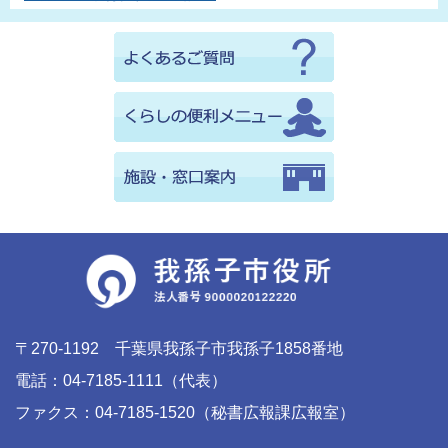
〒270-1192 千葉県我孫子市我孫子1858番地
電話：04-7185-1111（代表）
ファクス：04-7185-1520（秘書広報課広報室）