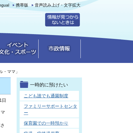
ingual
携帯版
音声読み上げ・文字拡大
ル・ママ」
一時的に預けたい
こども誰でも通園制度
1日
ファミリーサポートセンタ
・マ
ー
シ
保育園での一時預かり
ださ