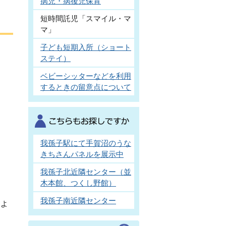
病児・病後児保育
短時間託児「スマイル・マ
マ」
子ども短期入所（ショート
ステイ）
ベビーシッターなどを利用
するときの留意点について
我孫子駅にて手賀沼のうな
きちさんパネルを展示中
我孫子北近隣センター（並
木本館、つくし野館）
我孫子南近隣センター
によ