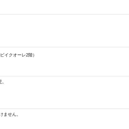
ビイクオーレ2階）
児。
付けません。