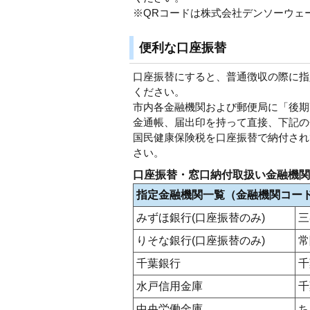
※QRコードは株式会社デンソーウェ
便利な口座振替
口座振替にすると、普通徴収の際に指
ください。
市内各金融機関および郵便局に「後期
金通帳、届出印を持って直接、下記の
国民健康保険税を口座振替で納付され
さい。
口座振替・窓口納付取扱い金融機関
指定金融機関一覧（金融機関コー
みずほ銀行(口座振替のみ)
三
りそな銀行(口座振替のみ)
常
千葉銀行
千
水戸信用金庫
千
中央労働金庫
ち