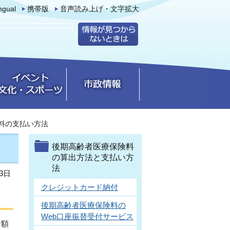
ingual
携帯版
音声読み上げ・文字拡大
料の支払い方法
後期高齢者医療保険料
の算出方法と支払い方
法
3日
クレジットカード納付
後期高齢者医療保険料の
Web口座振替受付サービス
計額