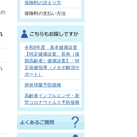
保険料の決まり方
定の
保険料の支払い方法
れ
令和8年度 基本健康診査
【特定健康診査、長寿（後
期高齢者）健康診査】・特
定保健指導（メタボ解消サ
れ
ポート）
肺炎球菌予防接種
高齢者インフルエンザ・新
型コロナウイルス予防接種