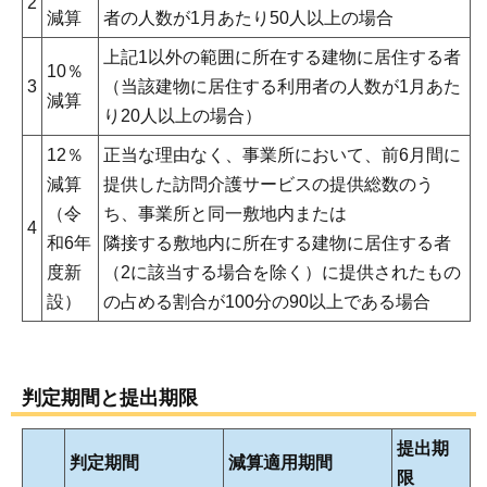
2
減算
者の人数が1月あたり50人以上の場合
上記1以外の範囲に所在する建物に居住する者
10％
3
（当該建物に居住する利用者の人数が1月あた
減算
り20人以上の場合）
12％
正当な理由なく、事業所において、前6月間に
減算
提供した訪問介護サービスの提供総数のう
（令
ち、事業所と同一敷地内または
4
和6年
隣接する敷地内に所在する建物に居住する者
度新
（2に該当する場合を除く）に提供されたもの
設）
の占める割合が100分の90以上である場合
判定期間と提出期限
提出期
判定期間
減算適用期間
限