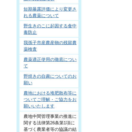
短期暴露評価により変更さ
れる農薬について
野生きのこに起因する食中
毒防止
我孫子市産農産物の残留農
薬検査
農薬適正使用の徹底につい
て
野焼きの自粛についてのお
願い
農地における堆肥散布等に
ついてご理解・ご協力をお
願いいたします
農地中間管理事業の推進に
関する法律第26条第1項に
基づく農業者等の協議の結