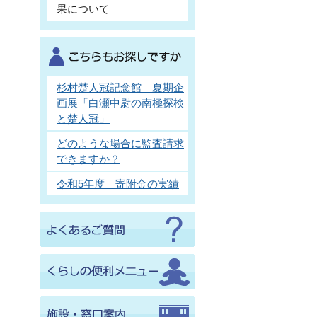
果について
杉村楚人冠記念館 夏期企
画展「白瀬中尉の南極探検
と楚人冠」
どのような場合に監査請求
できますか？
令和5年度 寄附金の実績