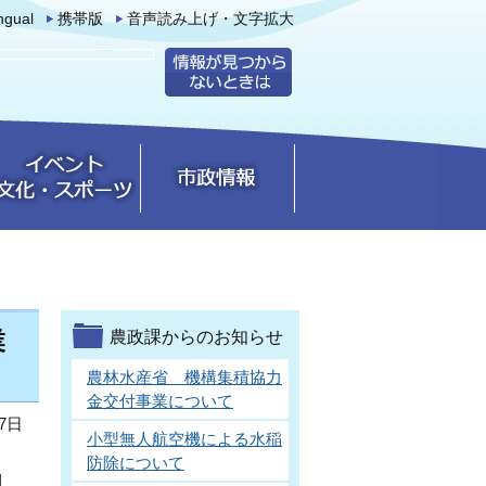
ingual
携帯版
音声読み上げ・文字拡大
業
農政課からのお知らせ
農林水産省 機構集積協力
金交付事業について
7日
小型無人航空機による水稲
防除について
1