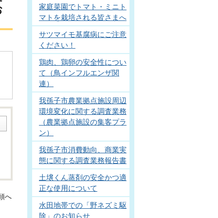
家庭菜園でトマト・ミニト
お
マトを栽培される皆さまへ
サツマイモ基腐病にご注意
ください！
鶏肉、鶏卵の安全性につい
て（鳥インフルエンザ関
連）
我孫子市農業拠点施設周辺
環境変化に関する調査業務
（農業拠点施設の集客プラ
ン）
我孫子市消費動向、商業実
態に関する調査業務報告書
土壌くん蒸剤の安全かつ適
正な使用について
頭へ
水田地帯での「野ネズミ駆
除」のお知らせ