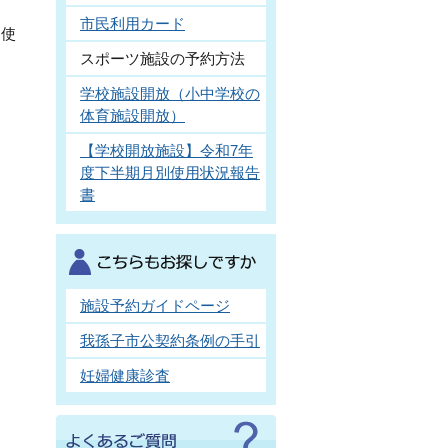
市民利用カード
に使
スポーツ施設の予約方法
学校施設開放（小中学校の
体育施設開放）
【学校開放施設】令和7年
度下半期月別使用状況報告
書
施設予約ガイドページ
我孫子市公契約条例の手引
妊婦健康診査