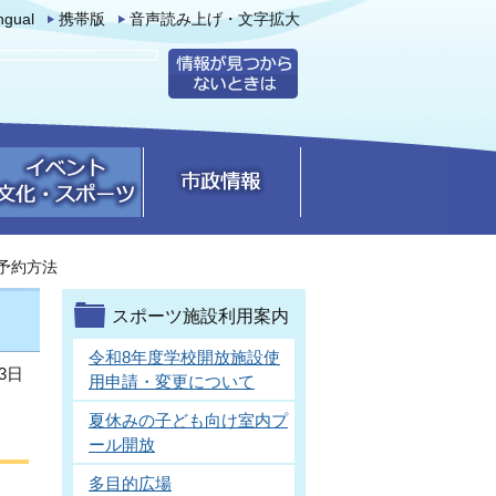
ingual
携帯版
音声読み上げ・文字拡大
予約方法
スポーツ施設利用案内
令和8年度学校開放施設使
3日
用申請・変更について
夏休みの子ども向け室内プ
ール開放
多目的広場
約