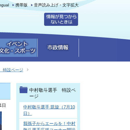
ingual
携帯版
音声読み上げ・文字拡大
 特設ページ
中村敬斗選手 特設ペ
ージ
1日
中村敬斗選手 凱旋（7月10
日）
我孫子からエールを！中村
敬斗選手応援コーナー開設