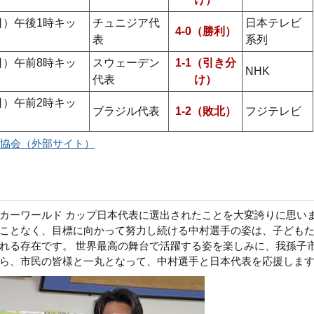
日）午後1時キッ
チュニジア代
日本テレビ
4-0（勝利）
表
系列
日）午前8時キッ
スウェーデン
1-1（引き分
NHK
代表
け）
日）午前2時キッ
ブラジル代表
1-2（敗北）
フジテレビ
協会（外部サイト）
カーワールド カップ日本代表に選出されたことを大変誇りに思い
ことなく、目標に向かって努力し続ける中村選手の姿は、子ども
れる存在です。 世界最高の舞台で活躍する姿を楽しみに、我孫子
ら、市民の皆様と一丸となって、中村選手と日本代表を応援しま