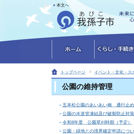
本文へ
トップページ
イベント・文化・ス
公園の維持管理
五本松公園のあいあい橋 通行止
公園の水道管凍結及び破裂防止対
令和8年度 公園草刈時期（予定）
公園・緑地との境界確定申請につ