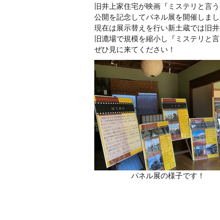
旧井上家住宅が映画『ミステリと言う
公開を記念してパネル展を開催しまし
現在は展示替えを行い新土蔵では旧井
旧漉場で規模を縮小し『ミステリと言
ぜひ見に来てください！
パネル展の様子です！