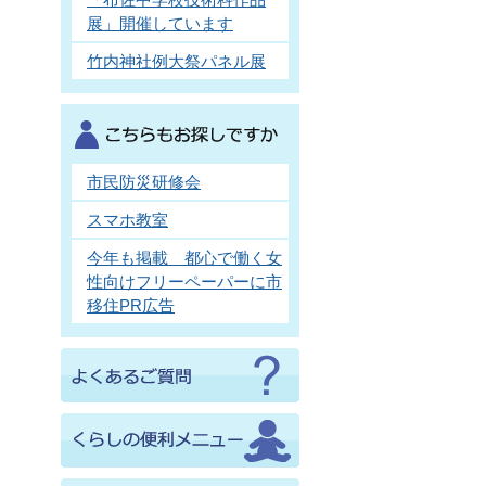
展」開催しています
竹内神社例大祭パネル展
市民防災研修会
スマホ教室
今年も掲載 都心で働く女
性向けフリーペーパーに市
移住PR広告