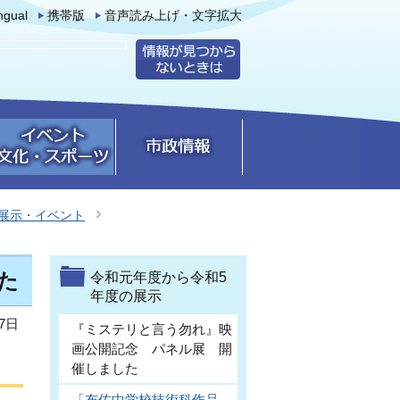
ingual
携帯版
音声読み上げ・文字拡大
展示・イベント
た
令和元年度から令和5
年度の展示
7日
『ミステリと言う勿れ』映
画公開記念 パネル展 開
催しました
「布佐中学校技術科作品