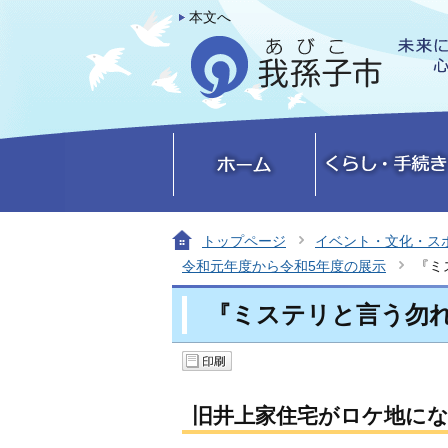
本文へ
トップページ
イベント・文化・ス
令和元年度から令和5年度の展示
『ミ
『ミステリと言う勿
旧井上家住宅がロケ地に