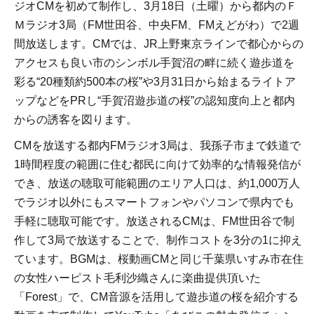
ジオCMを初めて制作し、3月18日（土曜）から都内のＦ
Ｍラジオ3局（FM世田谷、中央FM、FMえどがわ）で2週
間放送します。CMでは、JR上野東京ラインで都心からの
アクセスも良い市のシンボル手賀沼の畔に続く遊歩道を
彩る“20種類約500本の桜”や3月31日から始まるライトア
ップなどをPRし“手賀沼遊歩道の桜”の認知度向上と都内
からの誘客を図ります。
CMを放送する都内FMラジオ3局は、我孫子市まで鉄道で
1時間程度の範囲に住む都民に向けて効率的な情報発信が
でき、放送の聴取可能範囲のエリア人口は、約1,000万人
でラジオ以外にもスマートフォンやパソコンで県内でも
手軽に聴取可能です。放送されるCMは、FM世田谷で制
作して3局で放送することで、制作コストを3分の1に抑え
ています。BGMは、桜動画CMと同じ千葉県いすみ市在住
の女性ハーピスト毛利沙織さんに楽曲提供頂いた
「Forest」で、CM音源を活用して遊歩道の桜を紹介する