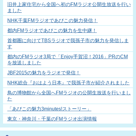
旧井上家住宅から全国へ初のFMラジオ公開生放送を行い
ました
NHK千葉FMラジオであびこの魅力発信！
都内FMラジオであびこの魅力を生中継！
首都圏に向けてTBSラジオで我孫子市の魅力を発信しま
す
都内のFMラジオ3局で「Enjoy手賀沼！2016」PRのCM
を放送しました
JBF2015の魅力をラジオで発信！
NHK総合『おはよう日本』で我孫子市が紹介されました
鳥の博物館から全国へFMラジオの公開生放送を行いまし
た
「あびこの魅力3minutes!ストーリー」
東京・神奈川・千葉のFMラジオ出演情報