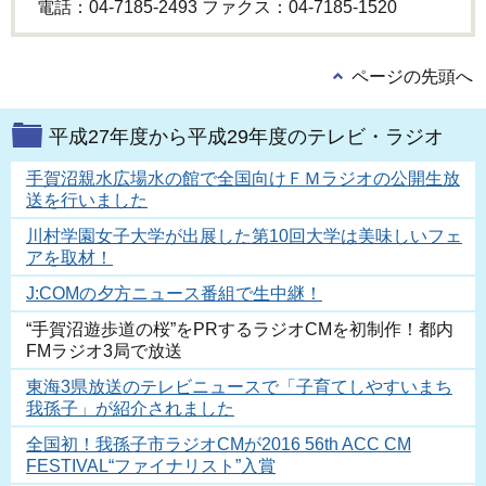
電話：04-7185-2493 ファクス：04-7185‐1520
ページの先頭へ
平成27年度から平成29年度のテレビ・ラジオ
手賀沼親水広場水の館で全国向けＦＭラジオの公開生放
送を行いました
川村学園女子大学が出展した第10回大学は美味しいフェ
アを取材！
J:COMの夕方ニュース番組で生中継！
“手賀沼遊歩道の桜”をPRするラジオCMを初制作！都内
FMラジオ3局で放送
東海3県放送のテレビニュースで「子育てしやすいまち
我孫子」が紹介されました
全国初！我孫子市ラジオCMが2016 56th ACC CM
FESTIVAL“ファイナリスト”入賞