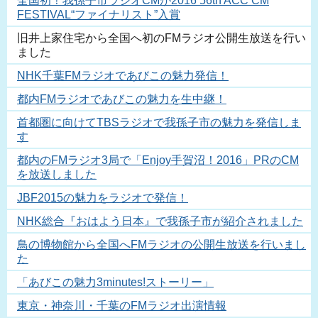
全国初！我孫子市ラジオCMが2016 56th ACC CM
FESTIVAL“ファイナリスト”入賞
旧井上家住宅から全国へ初のFMラジオ公開生放送を行い
ました
NHK千葉FMラジオであびこの魅力発信！
都内FMラジオであびこの魅力を生中継！
首都圏に向けてTBSラジオで我孫子市の魅力を発信しま
す
都内のFMラジオ3局で「Enjoy手賀沼！2016」PRのCM
を放送しました
JBF2015の魅力をラジオで発信！
NHK総合『おはよう日本』で我孫子市が紹介されました
鳥の博物館から全国へFMラジオの公開生放送を行いまし
た
「あびこの魅力3minutes!ストーリー」
東京・神奈川・千葉のFMラジオ出演情報