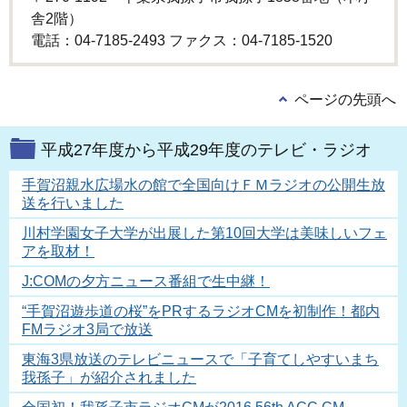
舎2階）
電話：04-7185-2493 ファクス：04-7185‐1520
ページの先頭へ
平成27年度から平成29年度のテレビ・ラジオ
手賀沼親水広場水の館で全国向けＦＭラジオの公開生放
送を行いました
川村学園女子大学が出展した第10回大学は美味しいフェ
アを取材！
J:COMの夕方ニュース番組で生中継！
“手賀沼遊歩道の桜”をPRするラジオCMを初制作！都内
FMラジオ3局で放送
東海3県放送のテレビニュースで「子育てしやすいまち
我孫子」が紹介されました