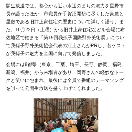
開生放送では、都心から近い水辺のまちの魅力を星野市
長が語ったほか、市職員が手賀沼開墾に尽くした豪農と
屋敷である旧井上家住宅の歴史について詳しく語り、ま
た、10月22日（土曜）から旧井上家住宅などを会場に布
佐地区で始まる「第19回我孫子国際野外美術展」につい
て我孫子野外美術協会代表の江上さんがPRし、各ゲスト
が我孫子の魅力を全国に向けて発信しました。
会場には8都県（東京、千葉、埼玉、長野、静岡、福島、
新潟、福井）から来場者があり、岡野さんの軽妙なトー
クと笑いに包まれ、最後には全員で番組のテーマソング
を唄って公開生放送を盛り上げてくれました。