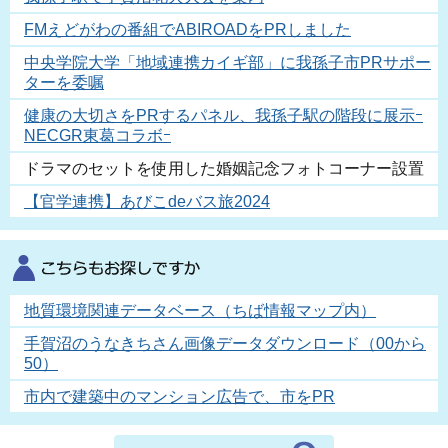
FMえどがわの番組でABIROADをPRしました
中央学院大学「地域連携カイギ部」に我孫子市PRサポー
ターを委嘱
健康の大切さをPRするパネル、我孫子駅の階段に展示ｰ
NECGR東葛コラボｰ
ドラマのセットを使用した婚姻記念フォトコーナー設置
【官学連携】あびこdeバス旅2024
地質環境関連データベース（ちば情報マップ内）
手賀沼のうなきちさん画像データダウンロード（00から
50）
市内で建築中のマンション広告で、市をPR