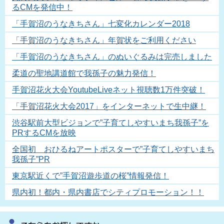
るCMを発信中！
「手賀沼のうなきちさん」七変化カレンダー2018
「手賀沼のうなきちさん」年賀状をご利用ください
「手賀沼のうなきちさん」のぬいぐるみは完売しました
柔道の聖地講道館で我孫子の魅力発信！
手賀沼花火大会YoutubeLiveネット視聴数1万件突破！
「手賀沼花火大会2017」をインターネットで生中継！
渋谷駅前大型ビジョンで”子育てしやすいまち我孫子”を
PRするCMを放映
全国初 おひるねアートポスターで”子育てしやすいまち
我孫子”PR
東京駅近くで”手賀沼遊歩道の桜”情報発信！
県内初！都内・県内書店でシティプロモーション！！