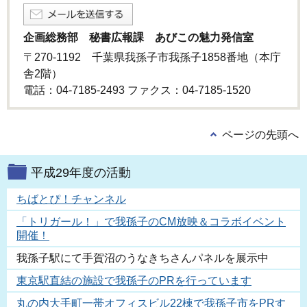
企画総務部 秘書広報課 あびこの魅力発信室
〒270-1192 千葉県我孫子市我孫子1858番地（本庁
舎2階）
電話：04-7185-2493 ファクス：04-7185‐1520
ページの先頭へ
平成29年度の活動
ちばとぴ！チャンネル
「トリガール！」で我孫子のCM放映＆コラボイベント
開催！
我孫子駅にて手賀沼のうなきちさんパネルを展示中
東京駅直結の施設で我孫子のPRを行っています
丸の内大手町一帯オフィスビル22棟で我孫子市をPRす