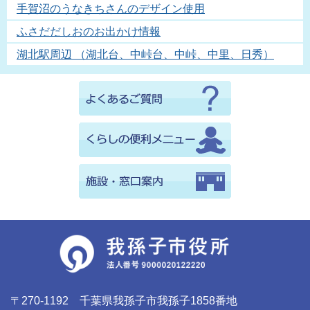
手賀沼のうなきちさんのデザイン使用
ふさだだしおのお出かけ情報
湖北駅周辺 （湖北台、中峠台、中峠、中里、日秀）
〒270-1192 千葉県我孫子市我孫子1858番地