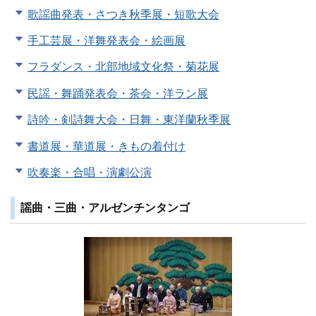
歌謡曲発表・さつき秋季展・短歌大会
手工芸展・洋舞発表会・絵画展
フラダンス・北部地域文化祭・菊花展
民謡・舞踊発表会・茶会・洋ラン展
詩吟・剣詩舞大会・日舞・東洋蘭秋季展
書道展・華道展・きもの着付け
吹奏楽・合唱・演劇公演
謡曲・三曲・アルゼンチンタンゴ