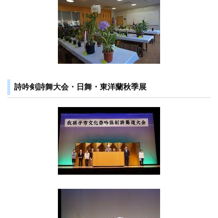
詩吟剣詩舞大会・日舞・東洋蘭秋季展