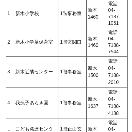
電話：
新木
04-
1
新木小学校
1階事務室
7187-
1460
1051
電話：
新木
04-
2
新木小学童保育室
1階玄関口
1460
7188-
7544
電話：
新木
04-
3
新木近隣センター
1階事務室
1500
7188-
2010
電話：
新木
04-
4
我孫子あらき園
1階事務室
1637
7188-
4188
電話：
こども発達センタ
1階正面玄
新木
04-