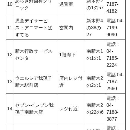
あらき野歯科クリ
新木野2
10
処置室
7187-
ニック
の1の57
4182
児童デイサービ
新木野4
電話:04-
11
ス・アニマートぱ
玄関内
の38の
7199-
すてる
27
9090
電話：
新木行政サービス
南新木1
04-
12
1階廊下
センター
の1の1
7185-
2224
電話:04-
ウエルシア我孫子
店内レジ付
南新木2
13
7187-
新木駅前店
近
の2の1
2560
電話：
セブン-イレブン我
南新木2
04-
14
レジ付近
孫子南新木店
の22の6
7188-
3877
電話：