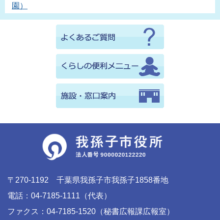
園）
〒270-1192 千葉県我孫子市我孫子1858番地
電話：04-7185-1111（代表）
ファクス：04-7185-1520（秘書広報課広報室）