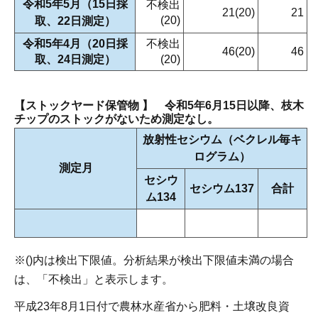
令和5年5月（15日採
不検出
21(20)
21
(20)
取、22日測定）
令和5年4月（20日採
不検出
46(20)
46
取、24日測定）
(20)
【ストックヤード保管物 】 令和5年6月15日以降、枝木
チップのストックがないため測定なし。
放射性セシウム（ベクレル毎キ
ログラム）
測定月
セシウ
セシウム137
合計
ム134
※()内は検出下限値。分析結果が検出下限値未満の場合
は、「不検出」と表示します。
平成23年8月1日付で農林水産省から肥料・土壌改良資