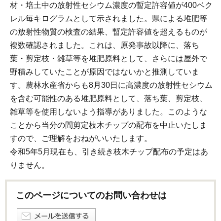
材・培土中の放射性セシウム濃度の暫定許容値が400ベク
レル毎キログラムとして示されました。県による堆肥等
の放射性物質の検査の結果、暫定許容値を超えるものが
複数確認されました。これは、原発事故以降に、落ち
葉・剪定枝・雑草等を堆肥原料として、さらには屋外で
野積みしていたことが原因ではないかと推測していま
す。農林水産省からも8月30日に高濃度の放射性セシウム
を含む可能性のある堆肥原料として、落ち葉、剪定枝、
雑草等を使用しないよう指導がありました。このような
ことから当分の間剪定枝木チップの配布を中止いたしま
すので、ご理解をおねがいいたします。
令和5年5月現在も、引き続き枝木チップ配布の予定はあ
りません。
このページについてのお問い合わせは