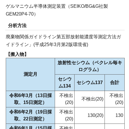
ゲルマニウム半導体測定装置（SEIKO/BG&G社製
GEM20P4-70）
分析方法
廃棄物関係ガイドライン第五部放射能濃度等測定方法ガ
イドライン」(平成25年3月第2版環境省)
【搬入物】
放射性セシウム（ベクレル毎キ
ログラム）
測定月
セシウ
セシウム137
合計
ム134
令和6年3月（13日採
不検出
不検出
不検出(20)
取、15日測定）
(20)
(20)
令和6年2月（19日採
不検出
130(20)
130
取、22日測定）
(20)
令和6年1月（15日採
不検出