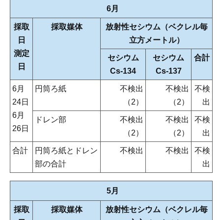
6月
採取
採取媒体
放射性セシウム（ベクレル毎
日
立方メートル）
測定
セシウム
セシウム
合計
日
Cs-134
Cs-137
6月
円筒ろ紙
不検出
不検出
不検
24日
（2）
（2）
出
6月
ドレン部
不検出
不検出
不検
26日
（2）
（2）
出
合計
円筒ろ紙とドレン
不検出
不検出
不検
部の合計
出
5月
採取
採取媒体
放射性セシウム（ベクレル毎