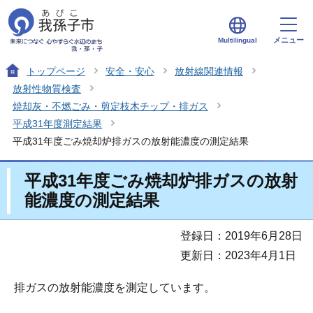
メニュー
Multilingual
トップページ
安全・安心
放射線関連情報
放射性物質検査
焼却灰・不燃ごみ・剪定枝木チップ・排ガス
平成31年度測定結果
平成31年度ごみ焼却炉排ガスの放射能濃度の測定結果
平成31年度ごみ焼却炉排ガスの放射
能濃度の測定結果
登録日：2019年6月28日
更新日：2023年4月1日
排ガスの放射能濃度を測定しています。