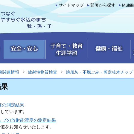
サイトマップ
部署から探す
Multil
線関連情報
放射性物質検査
焼却灰・不燃ごみ・剪定枝木チップ
結果
度の測定結果
定しています。
チップの放射能濃度の測定結果
定値をお知らせいたします。