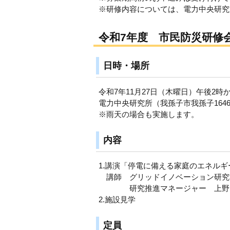
※研修内容については、電力中央研究
令和7年度 市民防災研修
日時・場所
令和7年11月27日（木曜日）午後2時
電力中央研究所（我孫子市我孫子164
※雨天の場合も実施します。
内容
1.講演「停電に備える家庭のエネル
講師 グリッドイノベーション研究
研究推進マネージャー 上野
2.施設見学
定員