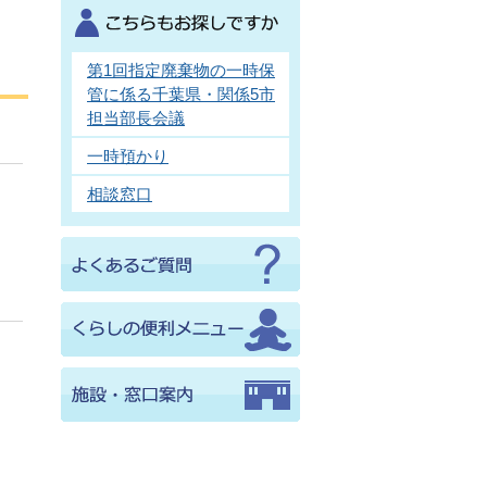
第1回指定廃棄物の一時保
管に係る千葉県・関係5市
担当部長会議
一時預かり
相談窓口