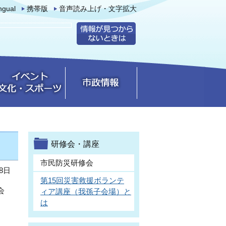
ingual
携帯版
音声読み上げ・文字拡大
研修会・講座
市民防災研修会
8日
第15回災害救援ボランテ
会
ィア講座（我孫子会場）と
は