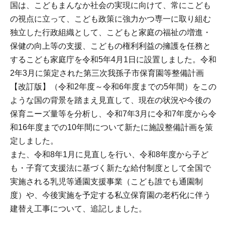
国は、こどもまんなか社会の実現に向けて、常にこども
の視点に立って、こども政策に強力かつ専一に取り組む
独立した行政組織として、こどもと家庭の福祉の増進・
保健の向上等の支援、こどもの権利利益の擁護を任務と
するこども家庭庁を令和5年4月1日に設置しました。令和
2年3月に策定された第三次我孫子市保育園等整備計画
【改訂版】（令和2年度～令和6年度までの5年間）をこの
ような国の背景を踏まえ見直して、現在の状況や今後の
保育ニーズ量等を分析し、令和7年3月に令和7年度から令
和16年度までの10年間について新たに施設整備計画を策
定しました。
また、令和8年1月に見直しを行い、令和8年度から子ど
も・子育て支援法に基づく新たな給付制度として全国で
実施される乳児等通園支援事業（こども誰でも通園制
度）や、今後実施を予定する私立保育園の老朽化に伴う
建替え工事について、追記しました。