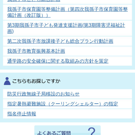
我孫子市保育園等整備計画（第四次我孫子市保育園等整
備計画（改訂版））
第3期我孫子市子ども発達支援計画(第3期障害児福祉計
画)
第二次我孫子市放課後子ども総合プラン行動計画
我孫子市教育振興基本計画
通学路の安全確保に関する取組みの方針を策定
防災行政無線子局移設のお知らせ
指定暑熱避難施設（クーリングシェルター）の指定
指名停止情報