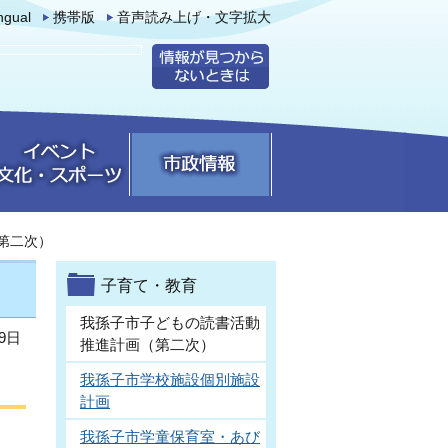
ingual
携帯版
音声読み上げ・文字拡大
第二次）
子育て・教育
我孫子市子どもの読書活動
9日
推進計画（第二次）
我孫子市学校施設個別施設
計画
家
我孫子市学童保育室・あび