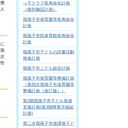
連携
っ子クラブ長寿命化計画
た人
（個別施設計画）
我孫子市保育園等長寿命化
計画
我孫子市民体育館長寿命化
計画
進に
我孫
我孫子市子どもの読書活動
三次
推進計画
向性
我孫子市こども総合計画
我孫子市保育園等整備計画
（第四次我孫子市保育園等
整備計画（改訂版））
第3期我孫子市子ども発達
支援計画(第3期障害児福祉
計画)
第二次我孫子市放課後子ど