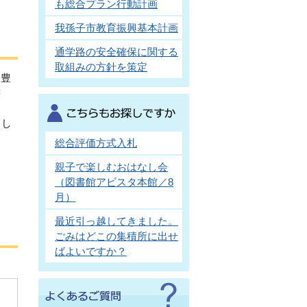
も総合プラン行動計画
我孫子市教育振興基本計画
通学路の安全確保に関する
取組みの方針を策定
、豊
書
とし
総合評価方式入札
親子で楽しむおはなし会
（図書館アビスタ本館／8
月）
最近引っ越してきました。
ごみはどこの集積所に出せ
ばよいですか？