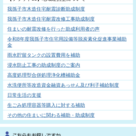
我孫子市木造住宅耐震診断助成制度
我孫子市木造住宅耐震改修工事助成制度
住まいの耐震改修を行った助成利用者の声
令和8年度我孫子市住宅用設備等脱炭素化促進事業補助
金
雨水貯留タンクの設置費用を補助
浸水防止工事の助成制度のご案内
高度処理型合併処理浄化槽補助金
水洗便所等改造資金融資あっせん及び利子補給制度
日常生活の支援
生ごみ処理容器等購入に対する補助
その他の住まいに関わる補助・助成制度