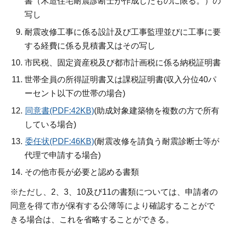
書（木造住宅耐震診断士が作成したものに限る。）の
写し
耐震改修工事に係る設計及び工事監理並びに工事に要
する経費に係る見積書又はその写し
市民税、固定資産税及び都市計画税に係る納税証明書
世帯全員の所得証明書又は課税証明書(収入分位40パ
ーセント以下の世帯の場合)
同意書(PDF:42KB)
(助成対象建築物を複数の方で所有
している場合)
委任状(PDF:46KB)
(耐震改修を請負う耐震診断士等が
代理で申請する場合)
その他市長が必要と認める書類
※ただし、2、3、10及び11の書類については、申請者の
同意を得て市が保有する公簿等により確認することがで
きる場合は、これを省略することができる。