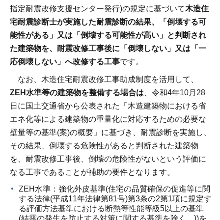
指定耐震改修支援センター発行)の規定に基づいて
木造住
宅耐震診断士が実施した耐震診断の結果、「倒壊する可
能性がある」又は「倒壊する可能性が高い」と判断され
た建築物を、耐震改修工事後に「倒壊しない」又は「一
応倒壊しない」へ改修する工事
です。
なお、木造住宅耐震改修工事助成制度を活用して、
ZEH水準等の建築物を整備する場合は
、令和4年10月28
日に国土交通省から公表された「木造建築物における省
エネ化等による建築物の重量化に対応するための必要な
壁量等の基準(案)の概要」に基づき、耐震診断を実施し、
その結果、倒壊する危険性があると判断された建築物
を、耐震改修工事後、倒壊の危険性がないという評価に
なる工事であることが補助の要件となります。
ZEH水準：強化外皮基準(住宅の品質確保の促進等に関
する法律(平成11年法律第81号)第3条の2第1項に規定す
る評価方法基準における断熱等性能等級5以上の基準
(結露の発生を防止する対策に関する基準を除く。))を