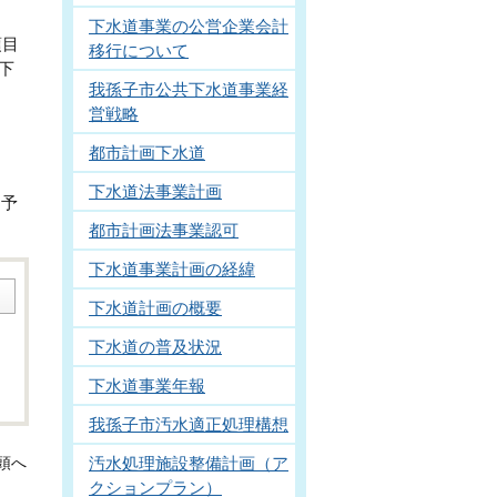
下水道事業の公営企業会計
項目
移行について
下
我孫子市公共下水道事業経
営戦略
都市計画下水道
下水道法事業計画
、予
都市計画法事業認可
下水道事業計画の経緯
下水道計画の概要
下水道の普及状況
下水道事業年報
我孫子市汚水適正処理構想
汚水処理施設整備計画（ア
頭へ
クションプラン）