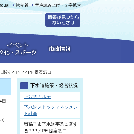
ingual
携帯版
音声読み上げ・文字拡大
関するPPP／PFI提案窓口
下水道施策・経営状況
下水道カルテ
4日
下水道ストックマネジメン
ト計画
絡く
我孫子市下水道事業に関す
るPPP／PFI提案窓口