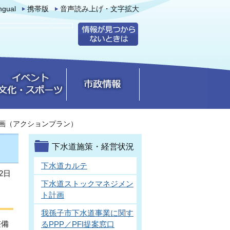
ingual
携帯版
音声読み上げ・文字拡大
画（アクションプラン）
下水道施策・経営状況
下水道カルテ
2日
下水道ストックマネジメン
ト計画
我孫子市下水道事業に関す
整備
るPPP／PFI提案窓口