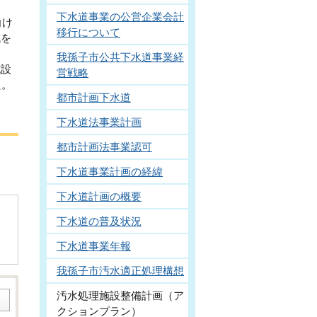
下水道事業の公営企業会計
向け
移行について
成を
我孫子市公共下水道事業経
施設
営戦略
た。
都市計画下水道
下水道法事業計画
都市計画法事業認可
下水道事業計画の経緯
下水道計画の概要
下水道の普及状況
下水道事業年報
我孫子市汚水適正処理構想
汚水処理施設整備計画（ア
クションプラン）