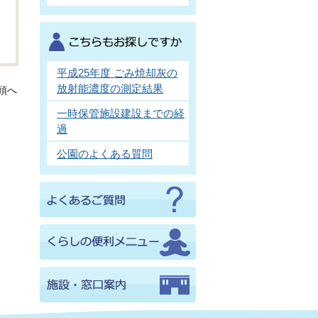
平成25年度 ごみ焼却灰の
放射能濃度の測定結果
頭へ
一時保管施設建設までの経
過
公園のよくある質問