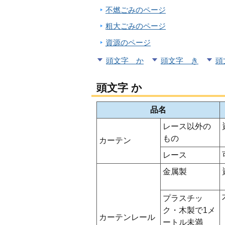
不燃ごみのページ
粗大ごみのページ
資源のページ
頭文字 か
頭文字 き
頭
頭文字 か
品名
レース以外の
もの
カーテン
レース
金属製
プラスチッ
ク・木製で1メ
カーテンレール
ートル未満