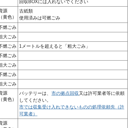
回収BOXには入れないでください
資源
古紙類
（黄色）
使用済みは可燃ごみ
不燃ごみ
粗大ごみ
不燃ごみ
1メートルを超えると「粗大ごみ」
不燃ごみ
粗大ごみ
不燃ごみ
粗大ごみ
資源
バッテリーは、
市の拠点回収
又は許可業者等に依頼
（黄色）
してください。
市では収集受け入れできないものの処理依頼先（許
可業者）
資源