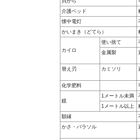
貝がら
介護ベッド
懐中電灯
かいまき（どてら）
使い捨て
カイロ
金属製
替え刃
カミソリ
化学肥料
1メートル未満
鏡
1メートル以上
額縁
かさ・パラソル