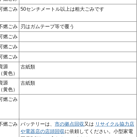
可燃ごみ
50センチメートル以上は粗大ごみです
不燃ごみ
刃はガムテープ等で覆う
可燃ごみ
可燃ごみ
可燃ごみ
資源
古紙類
（黄色）
資源
古紙類
（黄色）
可燃ごみ
不燃ごみ
バッテリーは、
市の拠点回収
又は
リサイクル協力店
や電器店の店頭回収
に依頼してください。小型家電