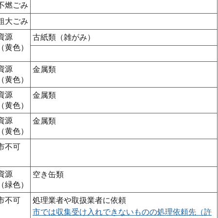
不燃ごみ
粗大ごみ
資源
古紙類（雑がみ）
（黄色）
資源
金属類
（黄色）
資源
金属類
（黄色）
資源
金属類
（黄色）
市不可
資源
空き缶類
（緑色）
市不可
処理業者や取扱業者に依頼
市では収集受け入れできないものの処理依頼先（許