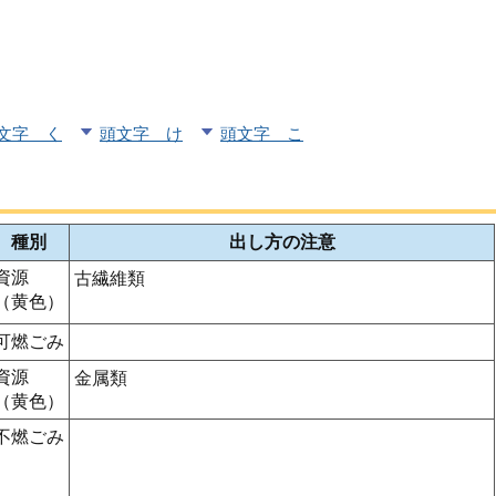
文字 く
頭文字 け
頭文字 こ
種別
出し方の注意
資源
古繊維類
（黄色）
可燃ごみ
資源
金属類
（黄色）
不燃ごみ