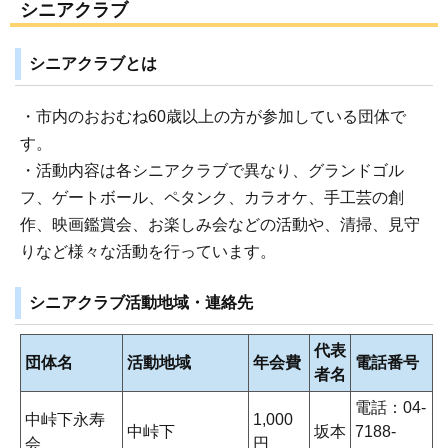
シニアクラブ
シニアクラブとは
・市内のおおむね60歳以上の方が参加している団体で
す。
・活動内容は各シニアクラブで異なり、グランドゴル
フ、ゲートボール、ペタンク、カラオケ、手工芸の創
作、映画鑑賞会、お楽しみ会などの活動や、清掃、見守
りなど様々な活動を行っています。
シニアクラブ活動地域・連絡先
代表
団体名
活動地域
年会費
電話番号
者名
電話：04-
中峠下永寿
1,000
中峠下
坂本
7188-
会
円