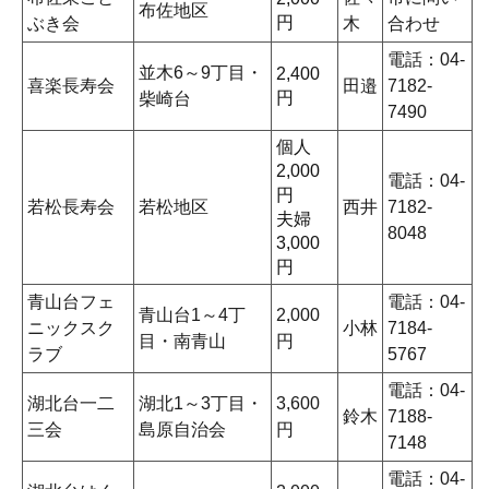
布佐地区
円
ぶき会
木
合わせ
電話：04-
並木6～9丁目・
2,400
喜楽長寿会
田邉
7182-
円
柴崎台
7490
個人
2,000
電話：04-
円
若松長寿会
若松地区
西井
7182-
夫婦
8048
3,000
円
青山台フェ
電話：04-
青山台1～4丁
2,000
ニックスク
小林
7184-
目・南青山
円
ラブ
5767
電話：04-
湖北台一二
湖北1～3丁目・
3,600
鈴木
7188-
三会
島原自治会
円
7148
電話：04-