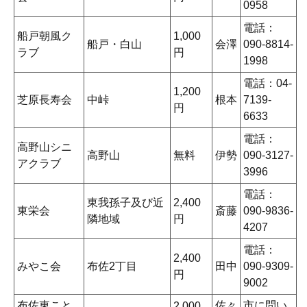
0958
電話：
船戸朝風ク
1,000
船戸・白山
会澤
090-8814-
ラブ
円
1998
電話：04-
1,200
芝原長寿会
中峠
根本
7139-
円
6633
電話：
高野山シニ
高野山
無料
伊勢
090-3127-
アクラブ
3996
電話：
東我孫子及び近
2,400
東栄会
斎藤
090-9836-
隣地域
円
4207
電話：
2,400
みやこ会
布佐2丁目
田中
090-9309-
円
9002
布佐東こと
佐々
市に問い
2,000