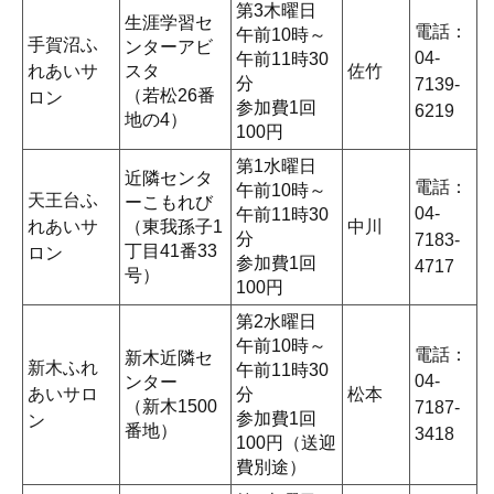
第3木曜日
生涯学習セ
電話：
午前10時～
手賀沼ふ
ンターアビ
04-
午前11時30
れあいサ
スタ
佐竹
分
7139-
（若松26番
ロン
参加費1回
6219
地の4）
100円
第1水曜日
近隣センタ
電話：
午前10時～
天王台ふ
ーこもれび
04-
午前11時30
れあいサ
（東我孫子1
中川
分
7183-
丁目41番33
ロン
参加費1回
4717
号）
100円
第2水曜日
午前10時～
電話：
新木近隣セ
新木ふれ
午前11時30
04-
ンター
あいサロ
分
松本
（新木1500
7187-
参加費1回
ン
番地）
3418
100円（送迎
費別途）