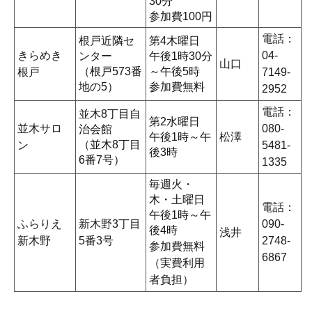
30分
参加費100円
電話：
根戸近隣セ
第4木曜日
きらめき
04-
ンター
午後1時30分
山口
（根戸573番
～午後5時
根戸
7149-
地の5）
参加費無料
2952
電話：
並木8丁目自
第2水曜日
並木サロ
080-
治会館
午後1時～午
松澤
（並木8丁目
ン
5481-
後3時
6番7号）
1335
毎週火・
木・土曜日
電話：
午後1時～午
ふらりえ
新木野3丁目
090-
後4時
浅井
新木野
5番3号
2748-
参加費無料
6867
（実費利用
者負担）