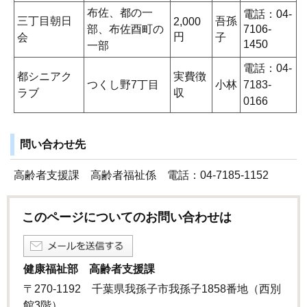
布佐、都の一
電話：04-
三丁目朝日
吾孫
2,000
部、布佐酉町の
7106-
円
会
子
1450
一部
電話：04-
都シニアク
実費徴
つくし野7丁目
小林
7183-
ラブ
収
0166
問い合わせ先
高齢者支援課 高齢者福祉係 電話：04-7185-1152
このページについてのお問い合わせは
健康福祉部 高齢者支援課
〒270-1192 千葉県我孫子市我孫子1858番地（西別
館3階）