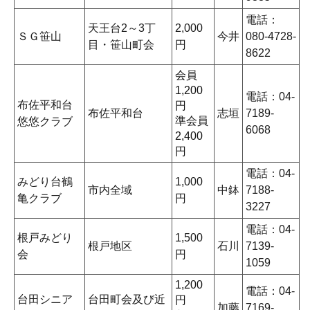
電話：
天王台2～3丁
2,000
ＳＧ笹山
今井
080-4728-
目・笹山町会
円
8622
会員
1,200
電話：04-
布佐平和台
円
布佐平和台
志垣
7189-
準会員
悠悠クラブ
6068
2,400
円
電話：04-
みどり台鶴
1,000
市内全域
中鉢
7188-
亀クラブ
円
3227
電話：04-
根戸みどり
1,500
根戸地区
石川
7139-
会
円
1059
1,200
電話：04-
台田シニア
台田町会及び近
円
加藤
7169-