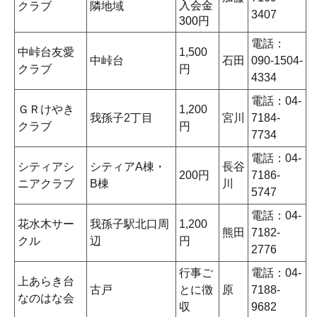
入会金
クラブ
隣地域
3407
300円
電話：
中峠台友愛
1,500
中峠台
石田
090-1504-
クラブ
円
4334
電話：04-
ＧＲけやき
1,200
我孫子2丁目
宮川
7184-
クラブ
円
7734
電話：04-
シティアシ
シティアA棟・
長谷
200円
7186-
ニアクラブ
B棟
川
5747
電話：04-
花水木サー
我孫子駅北口周
1,200
熊田
7182-
クル
辺
円
2776
行事ご
電話：04-
上あらき台
古戸
とに徴
原
7188-
なのはな会
収
9682