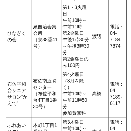
第1・3火曜
日
午前10時～
泉自治会集
午前11時
電話：
ひなぎく
会所
第2金曜日
04-
渡辺
の会
（泉38番41
午後1時30分
7184-
号）
～午後3時30
7874
分
第2金曜日の
み100円
第4火曜日
布佐南近隣
（8月を除
布佐平和
電話：
センター
く）
台シニア
04-
（布佐平和
午前10時～
高橋
サロン“か
7189-
台4丁目1番
午前11時50
えで”
0117
30号）
分
参加費無料
第3木曜日
電話：
ふれあい
本町1丁目1
午前10時～
04-