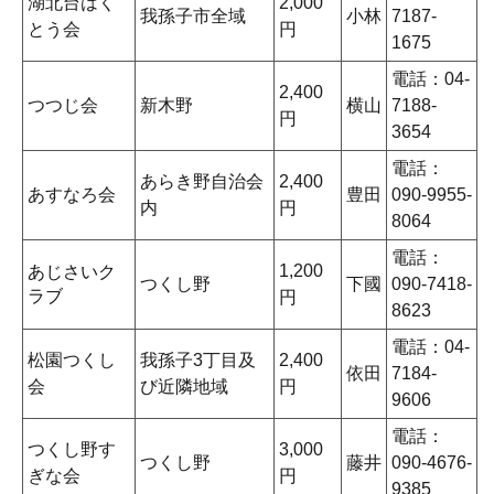
湖北台はく
2,000
我孫子市全域
小林
7187-
とう会
円
1675
電話：04-
2,400
つつじ会
新木野
横山
7188-
円
3654
電話：
あらき野自治会
2,400
あすなろ会
豊田
090-9955-
内
円
8064
電話：
1,200
あじさいク
つくし野
下國
090-7418-
ラブ
円
8623
電話：04-
松園つくし
我孫子3丁目及
2,400
依田
7184-
会
び近隣地域
円
9606
電話：
つくし野す
3,000
つくし野
藤井
090-4676-
ぎな会
円
9385