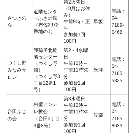
第2火曜日
（8月はお休
電話：
近隣センタ
み）
さつきの
04-
ーふさの風
午前9時～正
早坂
（布佐2972
会
7189-
午
番地の1）
0466
参加費1回
100円
我孫子北近
第2・4水曜
隣センター
日
電話：
つくし野
（つくし野
午前10時～
04-
みなみサ
館）
午前11時30
米澤
7185-
（つくし野3
分
ロン
5835
丁目22番1
参加費1回
号）
100円
第3水曜日
柏聖アンデ
電話：
午前10時～
台田ふじ
レ教会
04-
午前11時30
渡部
分
の会
（台田3丁目
7185-
参加費1回
3番8号）
8633
100円