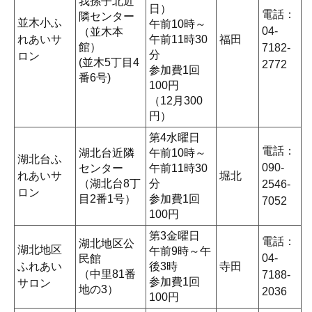
我孫子北近
日）
電話：
隣センター
並木小ふ
午前10時～
04-
（並木本
れあいサ
午前11時30
福田
館）
7182-
分
ロン
(並木5丁目4
2772
参加費1回
番6号)
100円
（12月300
円）
第4水曜日
電話：
湖北台近隣
午前10時～
湖北台ふ
090-
センター
午前11時30
れあいサ
堀北
（湖北台8丁
分
2546-
ロン
目2番1号）
参加費1回
7052
100円
第3金曜日
電話：
湖北地区公
湖北地区
午前9時～午
04-
民館
ふれあい
後3時
寺田
（中里81番
7188-
参加費1回
サロン
地の3）
2036
100円