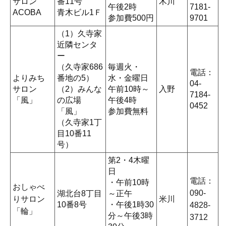
サロン
番11号
木川
午後2時
7181-
ACOBA
青木ビル1Ｆ
参加費500円
9701
（1）久寺家
近隣センタ
ー
（久寺家686
毎週火・
電話：
よりみち
番地の5）
水・金曜日
04-
サロン
（2）みんな
午前10時～
入野
7184-
「風」
の広場
午後4時
0452
「風」
参加費無料
（久寺家1丁
目10番11
号）
第2・4木曜
日
電話：
・午前10時
おしゃべ
090-
湖北台8丁目
～正午
りサロン
米川
10番8号
・午後1時30
4828-
「輪」
分～午後3時
3712