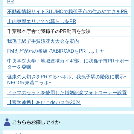
PR
不動産情報サイトSUUMOで我孫子市の住みやすさをPR
市内東部エリアでの暮らしをPR
千葉県本庁舎で我孫子のPR動画を放映
我孫子駅で手賀沼花火大会を案内
FMえどがわの番組でABIROADをPRしました
中央学院大学「地域連携カイギ部」に我孫子市PRサポー
ターを委嘱
健康の大切さをPRするパネル、我孫子駅の階段に展示ｰ
NECGR東葛コラボｰ
ドラマのセットを使用した婚姻記念フォトコーナー設置
【官学連携】あびこdeバス旅2024