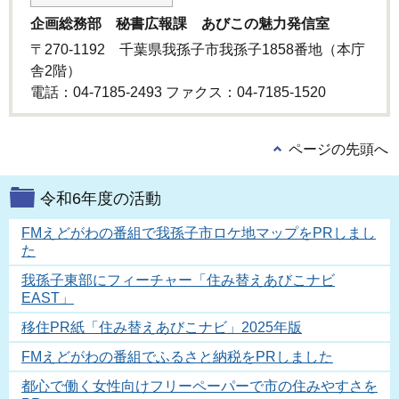
企画総務部 秘書広報課 あびこの魅力発信室
〒270-1192 千葉県我孫子市我孫子1858番地（本庁
舎2階）
電話：04-7185-2493 ファクス：04-7185‐1520
ページの先頭へ
令和6年度の活動
FMえどがわの番組で我孫子市ロケ地マップをPRしまし
た
我孫子東部にフィーチャー「住み替えあびこナビ
EAST」
移住PR紙「住み替えあびこナビ」2025年版
FMえどがわの番組でふるさと納税をPRしました
都心で働く女性向けフリーペーパーで市の住みやすさを