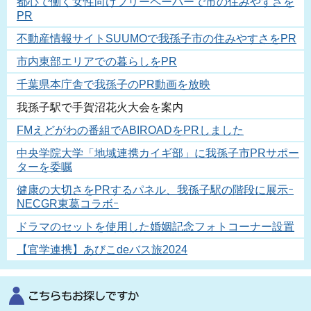
都心で働く女性向けフリーペーパーで市の住みやすさを
PR
不動産情報サイトSUUMOで我孫子市の住みやすさをPR
市内東部エリアでの暮らしをPR
千葉県本庁舎で我孫子のPR動画を放映
我孫子駅で手賀沼花火大会を案内
FMえどがわの番組でABIROADをPRしました
中央学院大学「地域連携カイギ部」に我孫子市PRサポー
ターを委嘱
健康の大切さをPRするパネル、我孫子駅の階段に展示ｰ
NECGR東葛コラボｰ
ドラマのセットを使用した婚姻記念フォトコーナー設置
【官学連携】あびこdeバス旅2024