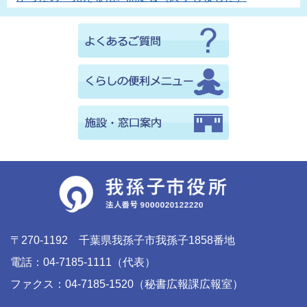
〒270-1192 千葉県我孫子市我孫子1858番地
電話：04-7185-1111（代表）
ファクス：04-7185-1520（秘書広報課広報室）