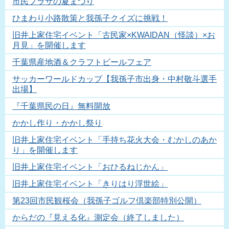
市民プラザの夏まつり
ひまわり小路散策と我孫子クイズに挑戦！
旧井上家住宅イベント「古民家×KWAIDAN（怪談）×お
月見」を開催します
千葉県産地酒＆クラフトビールフェア
サッカーワールドカップ【我孫子市出身・中村敬斗選手
出場】
『千葉県民の日』無料開放
かかし作り・かかし祭り
旧井上家住宅イベント「手持ち花火大会・むかしのあか
り」を開催します
旧井上家住宅イベント「おひるねじかん」
旧井上家住宅イベント「きりはり浮世絵」
第23回市民観桜会（我孫子ゴルフ倶楽部特別公開）
からだの『見える化』測定会（終了しました）