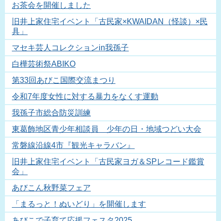
お茶会を開催しました
旧井上家住宅イベント「古民家×KWAIDAN（怪談）×民
具」
マセキ芸人コレクションin我孫子
白樺芸術祭ABIKO
第33回あびこ国際交流まつり
令和7年度女性に対する暴力をなくす運動
我孫子市総合防災訓練
東葛飾地区青少年相談員 少年の日・地域つどい大会
常磐線沿線4市『観光キャラバン』
旧井上家住宅イベント「古民家ヨガ＆SPレコード鑑賞
会」
あびこん秋野菜フェア
「まるっと！ぬいどり」を開催します
あびこで子育て応援フェスタ2025