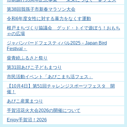
第38回我孫子市新春マラソン大会
令和6年度女性に対する暴力をなくす運動
根戸まちづくり協議会 グッド・トイで遊ぼう！おもち
ゃの広場
ジャパンバードフェスティバル2025－Japan Bird
Festival－
柴青睦ふるさと祭り
第31回あびこ子どもまつり
市民活動イベント「あびこまち活フェス」
【10月4日】第51回チャレンジスポーツフェスタ 開
催！
あびこ産業まつり
手賀沼花火大会2026の開催について
Enjoy手賀沼！2026