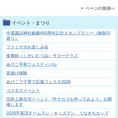
ページの先頭へ
イベント・まつり
中里諏訪神社創建450周年記念スタンプラリー（御朱印
巡り）
ファミサポお楽しみ会
柴青睦（しせいむつみ）サマーテラス
あびこ平和フェスティバル
昔遊び体験
あびこで子育て応援フェスタ2026
コスモスイベント
旧井上家住宅イベント「竹でカゴを作ってみよう」を開
催します
2026手賀沼チームラン・キッズラン うなきちカップ