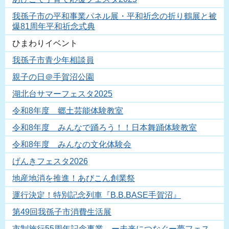
我孫子市の平和事業パネル展・平和祈念の折り鶴展と被
爆81周年平和祈念式典
ひまわりイベント
我孫子市青少年相談員
親子の日＠手賀沼公園
湖北台サマーフェスタ2025
令和8年度 郷土芸能体験教室
令和8年度 みんなで踊ろう！！日本舞踊体験教室
令和8年度 みんなの文化体験会
げんきフェスタ2026
地産地消を推進！あびこん創業祭
運行決定！特別記念列車『B.B.BASE手賀沼』
第49回我孫子市消費生活展
市制施行55周年記念事業 ー未来につなぐー夢フェス