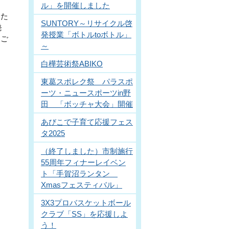
ル」を開催しました
した
SUNTORY～リサイクル啓
発
発授業「ボトルtoボトル」
らご
～
白樺芸術祭ABIKO
東葛スポレク祭 パラスポ
ーツ・ニュースポーツin野
田 「ボッチャ大会」開催
あびこで子育て応援フェス
タ2025
（終了しました）市制施行
55周年フィナーレイベン
ト「手賀沼ランタン
Xmasフェスティバル」
3X3プロバスケットボール
クラブ「SS」を応援しよ
う！