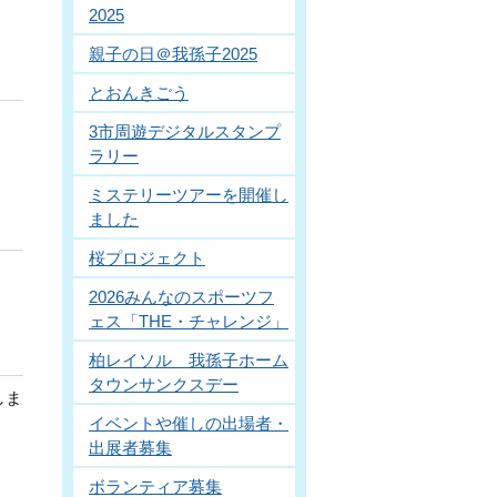
2025
親子の日＠我孫子2025
とおんきごう
3市周遊デジタルスタンプ
ラリー
ミステリーツアーを開催し
ました
桜プロジェクト
2026みんなのスポーツフ
ェス「THE・チャレンジ」
柏レイソル 我孫子ホーム
タウンサンクスデー
しま
イベントや催しの出場者・
出展者募集
ボランティア募集