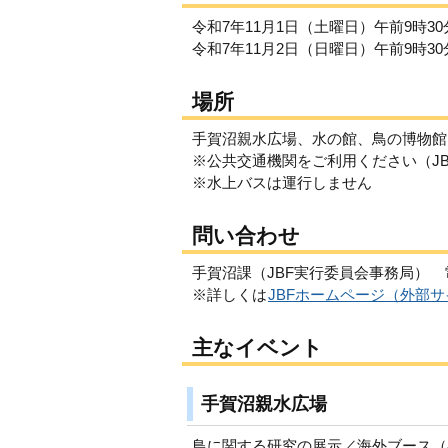
令和7年11月1日（土曜日）午前9時3
令和7年11月2日（日曜日）午前9時3
場所
手賀沼親水広場、水の館、鳥の博物館
※公共交通機関をご利用ください（J
※水上バスは運行しません
問い合わせ
手賀沼課（JBF実行委員会事務局） 電話：0
※詳しくは
JBFホームページ（外部
主なイベント
手賀沼親水広場
鳥に関する研究の展示／海外ブース（