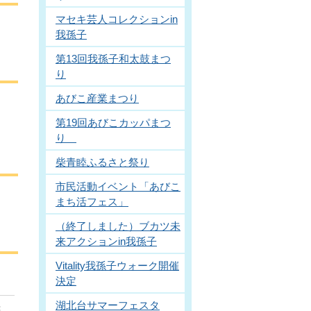
マセキ芸人コレクションin
我孫子
第13回我孫子和太鼓まつ
り
あびこ産業まつり
第19回あびこカッパまつ
り
柴青睦ふるさと祭り
市民活動イベント「あびこ
まち活フェス」
（終了しました）ブカツ未
来アクションin我孫子
Vitality我孫子ウォーク開催
決定
湖北台サマーフェスタ
書