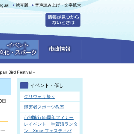
ingual
携帯版
音声読み上げ・文字拡大
ird Festival－
イベント・催し
グリウォリ祭り
0日
障害者スポーツ教室
市制施行55周年フィナー
レイベント「手賀沼ランタ
テー
ン Xmasフェスティバ