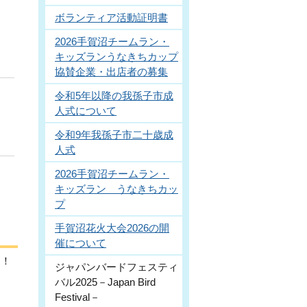
ボランティア活動証明書
2026手賀沼チームラン・
キッズランうなきちカップ
協賛企業・出店者の募集
令和5年以降の我孫子市成
人式について
令和9年我孫子市二十歳成
人式
2026手賀沼チームラン・
キッズラン うなきちカッ
プ
手賀沼花火大会2026の開
催について
す！
ジャパンバードフェスティ
バル2025－Japan Bird
Festival－