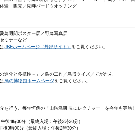
体験・販売／湖畔バードウオッチング
愛鳥週間ポスター展／野鳥写真展
セミナーなど
は
JBFホームページ（外部サイト）
をご覧ください。
の進化と多様性－」／鳥の工作／鳥博クイズ／てがたん
は
鳥の博物館ホームページ
をご覧ください。
介を行う、毎年恒例の「山階鳥研 見にレクチャー」を今年も実施
～午後4時00分（最終入場：午後3時30分）
後3時00分（最終入場：午後2時30分）