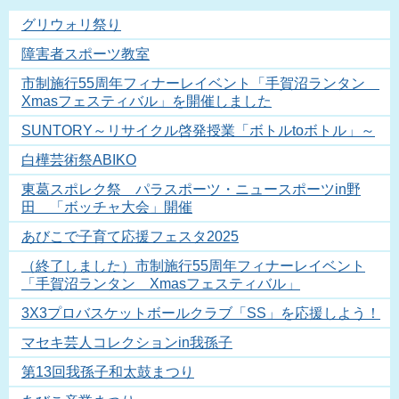
グリウォリ祭り
障害者スポーツ教室
市制施行55周年フィナーレイベント「手賀沼ランタン
Xmasフェスティバル」を開催しました
SUNTORY～リサイクル啓発授業「ボトルtoボトル」～
白樺芸術祭ABIKO
東葛スポレク祭 パラスポーツ・ニュースポーツin野
田 「ボッチャ大会」開催
あびこで子育て応援フェスタ2025
（終了しました）市制施行55周年フィナーレイベント
「手賀沼ランタン Xmasフェスティバル」
3X3プロバスケットボールクラブ「SS」を応援しよう！
マセキ芸人コレクションin我孫子
第13回我孫子和太鼓まつり