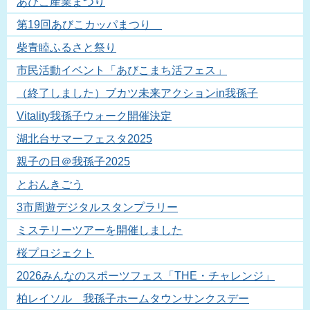
あびこ産業まつり
第19回あびこカッパまつり
柴青睦ふるさと祭り
市民活動イベント「あびこまち活フェス」
（終了しました）ブカツ未来アクションin我孫子
Vitality我孫子ウォーク開催決定
湖北台サマーフェスタ2025
親子の日＠我孫子2025
とおんきごう
3市周遊デジタルスタンプラリー
ミステリーツアーを開催しました
桜プロジェクト
2026みんなのスポーツフェス「THE・チャレンジ」
柏レイソル 我孫子ホームタウンサンクスデー