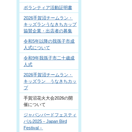
ボランティア活動証明書
2026手賀沼チームラン・
キッズランうなきちカップ
協賛企業・出店者の募集
令和5年以降の我孫子市成
人式について
令和9年我孫子市二十歳成
人式
2026手賀沼チームラン・
キッズラン うなきちカッ
プ
手賀沼花火大会2026の開
催について
ジャパンバードフェスティ
バル2025－Japan Bird
Festival－