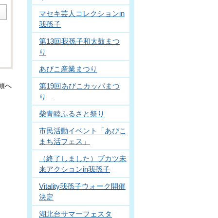
マセキ芸人コレクションin
我孫子
第13回我孫子和太鼓まつ
り
あびこ産業まつり
第19回あびこカッパまつ
頭へ
り
柴青睦ふるさと祭り
市民活動イベント「あびこ
まち活フェス」
（終了しました）ブカツ未
来アクションin我孫子
Vitality我孫子ウォーク開催
決定
湖北台サマーフェスタ