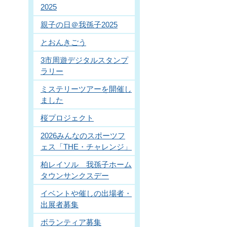
2025
親子の日＠我孫子2025
とおんきごう
3市周遊デジタルスタンプ
ラリー
ミステリーツアーを開催し
ました
桜プロジェクト
2026みんなのスポーツフ
ェス「THE・チャレンジ」
柏レイソル 我孫子ホーム
タウンサンクスデー
イベントや催しの出場者・
出展者募集
ボランティア募集