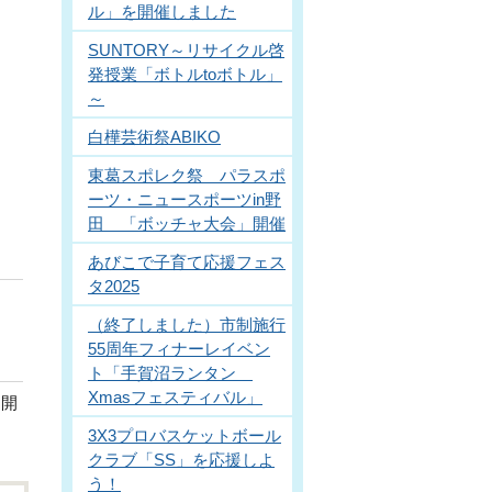
ル」を開催しました
SUNTORY～リサイクル啓
発授業「ボトルtoボトル」
～
白樺芸術祭ABIKO
東葛スポレク祭 パラスポ
ーツ・ニュースポーツin野
田 「ボッチャ大会」開催
あびこで子育て応援フェス
タ2025
（終了しました）市制施行
55周年フィナーレイベン
ト「手賀沼ランタン
Xmasフェスティバル」
て開
3X3プロバスケットボール
クラブ「SS」を応援しよ
う！