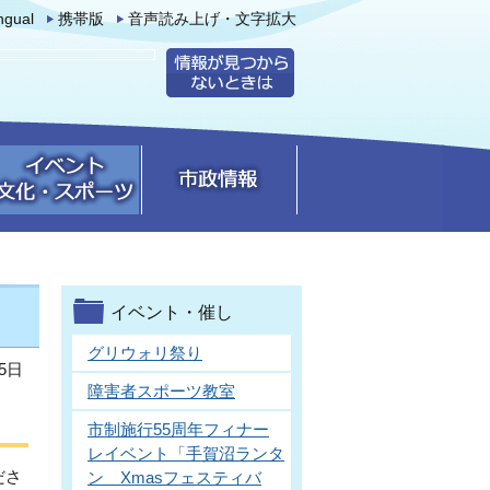
ingual
携帯版
音声読み上げ・文字拡大
イベント・催し
グリウォリ祭り
5日
障害者スポーツ教室
市制施行55周年フィナー
レイベント「手賀沼ランタ
ださ
ン Xmasフェスティバ