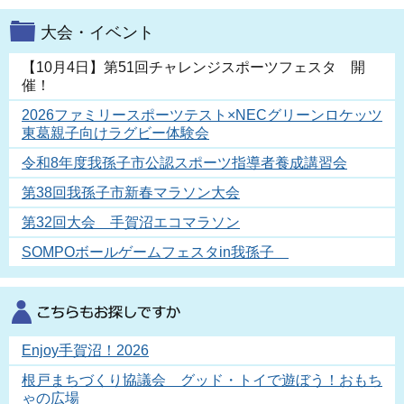
大会・イベント
【10月4日】第51回チャレンジスポーツフェスタ 開
催！
2026ファミリースポーツテスト×NECグリーンロケッツ
東葛親子向けラグビー体験会
令和8年度我孫子市公認スポーツ指導者養成講習会
第38回我孫子市新春マラソン大会
第32回大会 手賀沼エコマラソン
SOMPOボールゲームフェスタin我孫子
Enjoy手賀沼！2026
根戸まちづくり協議会 グッド・トイで遊ぼう！おもち
ゃの広場