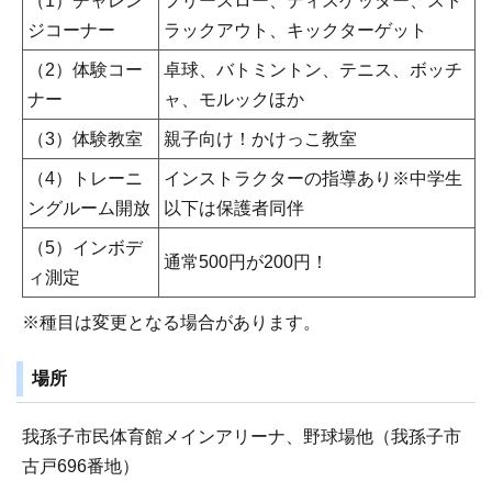
（1）チャレン
フリースロー、ディスゲッター、スト
ジコーナー
ラックアウト、キックターゲット
（2）体験コー
卓球、バトミントン、テニス、ボッチ
ナー
ャ、モルックほか
（3）体験教室
親子向け！かけっこ教室
（4）トレーニ
インストラクターの指導あり※中学生
ングルーム開放
以下は保護者同伴
（5）インボデ
通常500円が200円！
ィ測定
※種目は変更となる場合があります。
場所
我孫子市民体育館メインアリーナ、野球場他（我孫子市
古戸696番地）