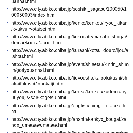
uannai.html
http://www.city.abiko.chiba.jp/soshiki_sagasu/100050/1
00050003/index.html
http://www.city.abiko.chiba.jp/kenko/kenkou/iryou_kikan
/kyukyuiryotaisei.html
http://www.city.abiko.chiba.jp/kosodate/manabi_shogai/
demaekouza/about.html
http://www.city.abiko.chiba.jp/kurashi/kotsu_douro/ijou/a
ishou.html
http://www.city.abiko.chiba.jp/event/shisetsu/kinrin_shim
in/goriyouannai.html
http://www.city.abiko.chiba.jp/jigyousha/kaigofukushi/sh
akaifukushi/johokaiji.html
http://www.city.abiko.chiba.jp/kenko/kenkou/kodomo/ny
uuyouji/2sai8kagetsu.html
http://www.city.abiko.chiba.jp/english/living_in_abiko.ht
ml
http://www.city.abiko.chiba.jp/anshin/kankyo_kougai/za
ndo_umetate/umetate.html