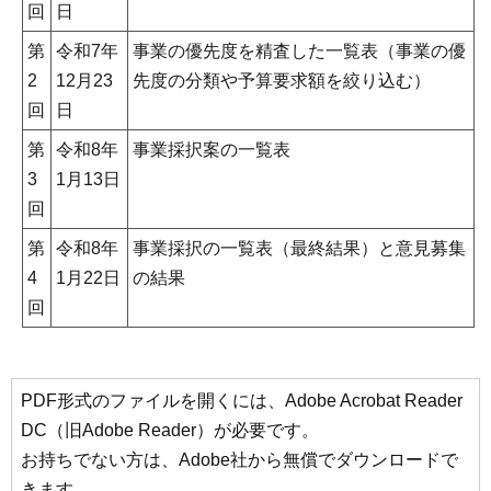
回
日
第
令和7年
事業の優先度を精査した一覧表（事業の優
2
12月23
先度の分類や予算要求額を絞り込む）
回
日
第
令和8年
事業採択案の一覧表
3
1月13日
回
第
令和8年
事業採択の一覧表（最終結果）と意見募集
4
1月22日
の結果
回
PDF形式のファイルを開くには、Adobe Acrobat Reader
DC（旧Adobe Reader）が必要です。
お持ちでない方は、Adobe社から無償でダウンロードで
きます。