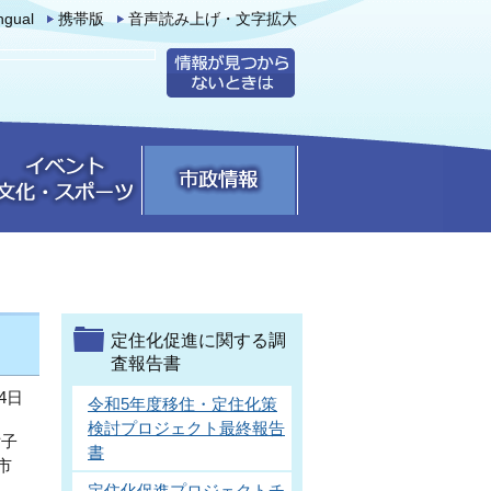
ingual
携帯版
音声読み上げ・文字拡大
定住化促進に関する調
査報告書
4日
令和5年度移住・定住化策
検討プロジェクト最終報告
女子
書
市
定住化促進プロジェクトチ