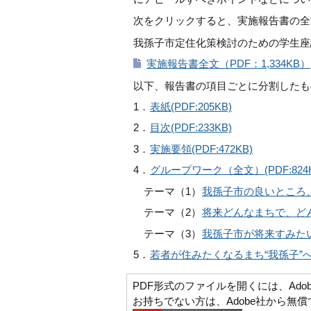
次をクリックすると、実施報告書の全
我孫子市定住化策検討のための学生座
実施報告書全文（PDF：1,334KB）
以下、報告書の項目ごとに分割したも
1．
表紙(PDF:205KB)
2．
目次(PDF:233KB)
3．
実施要領(PDF:472KB)
4．
グループワーク（全文）(PDF:824K
テーマ（1）
我孫子市の良いところ、悪
テーマ（2）
将来どんなまちで、どんな
テーマ（3）
我孫子市が将来すみたいま
5．
若者が住みたくなるまち“我孫子”への道
PDF形式のファイルを開くには、Adobe Ac
お持ちでない方は、Adobe社から無