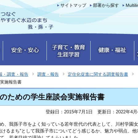
サイトマップ
部署から探す
Multil
報・調査・報告
調査・報告
定住化促進に関する調査報告書
実施報告書
討のための学生座談会実施報告書
登録日：2015年7月1日
更新日：2022年4月
め、我孫子市をよく知っている若年世代の代表として、川村学園
続けるまち”として我孫子市についてどう感じるか、魅力や弱点、他
て、若者目線で議論してもらいました。