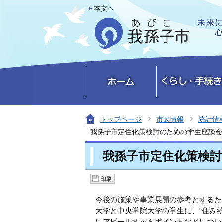
本文へ
トップページ
市政情報
統計情
我孫子市定住化策検討のための学生座談会
我孫子市定住化策検
今後の施策や事業展開の参考とするた
大学と中央学院大学の学生に、“住み
にアピールすべきポイントなどについ