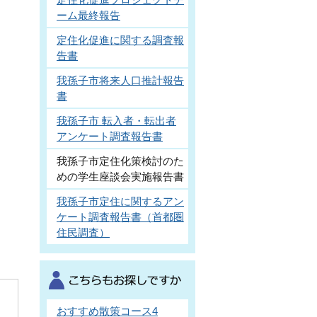
ーム最終報告
定住化促進に関する調査報
告書
我孫子市将来人口推計報告
書
我孫子市 転入者・転出者
アンケート調査報告書
我孫子市定住化策検討のた
めの学生座談会実施報告書
我孫子市定住に関するアン
ケート調査報告書（首都圏
住民調査）
おすすめ散策コース4