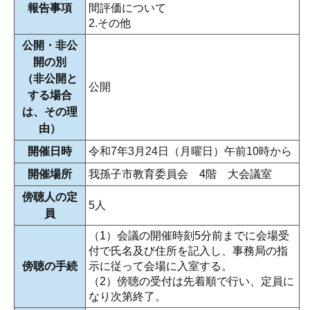
報告事項
間評価について
2.その他
公開・非公
開の別
（非公開と
公開
する場合
は、その理
由）
開催日時
令和7年3月24日（月曜日）午前10時から
開催場所
我孫子市教育委員会 4階 大会議室
傍聴人の定
5人
員
（1）会議の開催時刻5分前までに会場受
付で氏名及び住所を記入し、事務局の指
傍聴の手続
示に従って会場に入室する。
（2）傍聴の受付は先着順で行い、定員に
なり次第終了。