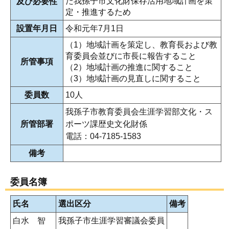
た我孫子市文化財保存活用地域計画を策
及び必要性
定・推進するため
設置年月日
令和元年7月1日
（1）地域計画を策定し、教育長および教
育委員会並びに市長に報告すること
所管事項
（2）地域計画の推進に関すること
（3）地域計画の見直しに関すること
委員数
10人
我孫子市教育委員会生涯学習部文化・ス
所管部署
ポーツ課歴史文化財係
電話：04-7185-1583
備考
委員名簿
氏名
選出区分
備考
白水 智
我孫子市生涯学習審議会委員