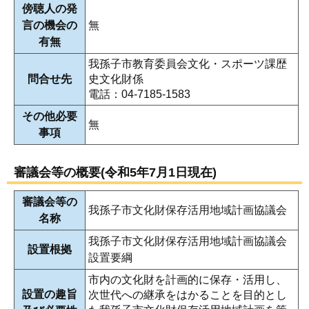
傍聴人の発
言の機会の
無
有無
我孫子市教育委員会文化・スポーツ課歴
問合せ先
史文化財係
電話：04-7185-1583
その他必要
無
事項
審議会等の概要(令和5年7月1日現在)
審議会等の
我孫子市文化財保存活用地域計画協議会
名称
我孫子市文化財保存活用地域計画協議会
設置根拠
設置要綱
市内の文化財を計画的に保存・活用し、
設置の趣旨
次世代への継承をはかることを目的とし