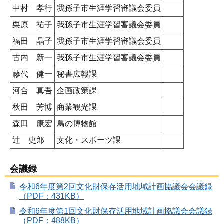
中村 孝行
我孫子市生涯学習審議会委員
栗原 祐子
我孫子市生涯学習審議会委員
福田 晶子
我孫子市生涯学習審議会委員
古内 新一
我孫子市生涯学習審議会委員
藤代 健一
秘書広報課
河合 真吾
企画政策課
秋田 芳博
商業観光課
森田 康宏
鳥の博物館
辻 史郎
文化・スポーツ課
会議録
令和6年度第2回文化財保存活用地域計画協議会会議録
（PDF：431KB）
令和6年度第1回文化財保存活用地域計画協議会会議録
（PDF：488KB）