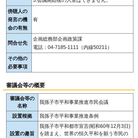
3.会議開始後の入室はできません。
傍聴人の
発言の機
有
会の有無
企画総務部企画政策課
問合せ先
電話：04-7185-1111（内線50211）
その他の
必要事項
審議会等の概要
審議会等の
我孫子市平和事業推進市民会議
名称
設置根拠
我孫子市平和事業推進条例
我孫子市平和都市宣言(昭和60年12月3日)
設置の趣旨
を踏まえ、世界の恒久平和を願う市民の