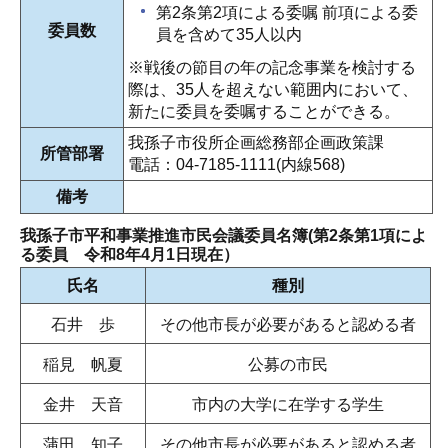
第2条第2項による委嘱 前項による委
委員数
員を含めて35人以内
※戦後の節目の年の記念事業を検討する
際は、35人を超えない範囲内において、
新たに委員を委嘱することができる。
我孫子市役所企画総務部企画政策課
所管部署
電話：04-7185-1111(内線568)
備考
我孫子市平和事業推進市民会議委員名簿(第2条第1項によ
る委員 令和8年4月1日現在）
氏名
種別
石井 歩
その他市長が必要があると認める者
稲見 帆夏
公募の市民
金井 天音
市内の大学に在学する学生
蒲田 知子
その他市長が必要があると認める者