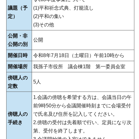
議題（予
(1)平和祈念式典、灯籠流し
定）
(2)平和の集い
(3)その他
公開・非
公開
公開の別
開催日時
令和8年7月18日（土曜日）午前10時から
開催場所
我孫子市役所 議会棟1階 第一委員会室
傍聴人の
5人
定数
1.会議の傍聴を希望する方は、会議当日の午
前9時50分から会議開催時刻までに会場受付
傍聴人の
で氏名及び住所を記入してください。
手続き
2.傍聴の受付は先着順で行い、定員になり次
第、受付を終了します。