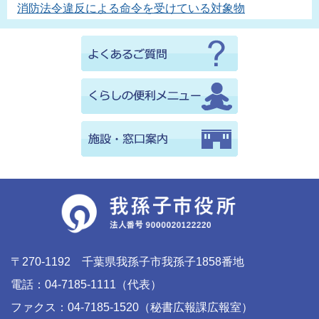
消防法令違反による命令を受けている対象物
〒270-1192 千葉県我孫子市我孫子1858番地
電話：04-7185-1111（代表）
ファクス：04-7185-1520（秘書広報課広報室）