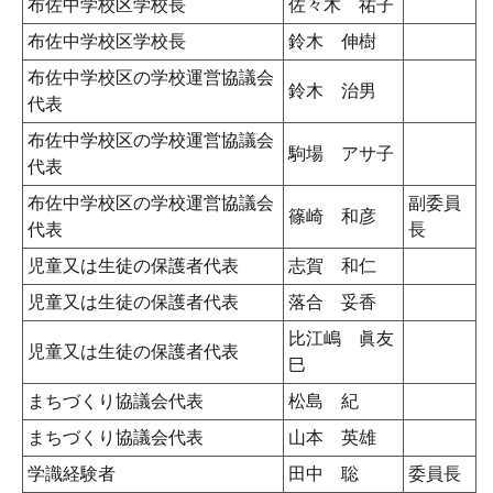
布佐中学校区学校長
佐々木 祐子
布佐中学校区学校長
鈴木 伸樹
布佐中学校区の学校運営協議会
鈴木 治男
代表
布佐中学校区の学校運営協議会
駒場 アサ子
代表
布佐中学校区の学校運営協議会
副委員
篠崎 和彦
代表
長
児童又は生徒の保護者代表
志賀 和仁
児童又は生徒の保護者代表
落合 妥香
比江嶋 眞友
児童又は生徒の保護者代表
巳
まちづくり協議会代表
松島 紀
まちづくり協議会代表
山本 英雄
学識経験者
田中 聡
委員長