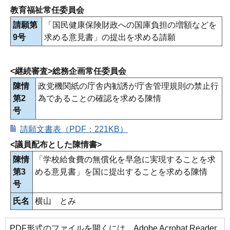
教育福祉常任委員会
請願第
「国民健康保険財政への国庫負担の増額などを
9号
求める意見書」の提出を求める請願
<継続審査>総務企画常任委員会
陳情
政党機関紙の庁舎内勧誘が庁舎管理規則の禁止行
第2
為であることの確認を求める陳情
号
請願文書表（PDF：221KB）
<議員配布とした陳情書>
陳情
「学校給食費の無償化を早急に実現することを求
第3
める意見書」を国に提出することを求める陳情
号
氏名
横山 とみ
PDF形式のファイルを開くには、Adobe Acrobat Reader