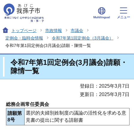
メニュー
Multilingual
トップページ
市政情報
市議会
定例会・臨時会情報
令和7年第1回定例会（3月議会）
令和7年第1回定例会(3月議会)請願・陳情一覧
令和7年第1回定例会(3月議会)請願・
陳情一覧
登録日：2025年3月7日
更新日：2025年3月7日
総務企画常任委員会
選択的夫婦別姓制度の議論の活性化を求める意
請願第
8号
見書の提出に関する請願書